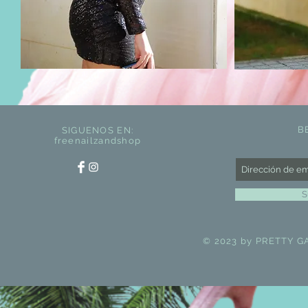
B
SIGUENOS EN:
freenailzandshop
S
© 2023 by PRETTY GA